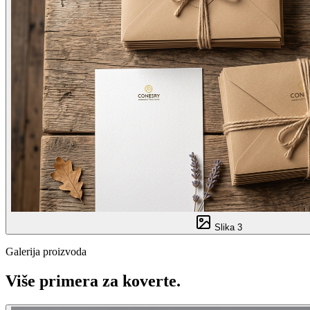
Slika
3
Galerija proizvoda
Više primera za
koverte
.