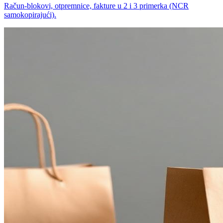
Račun-blokovi, otpremnice, fakture u 2 i 3 primerka (NCR
samokopirajući).