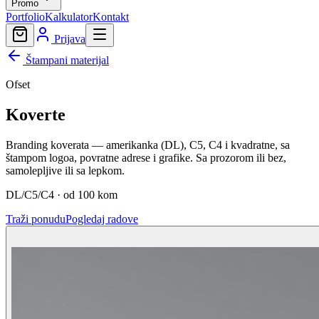
Promo
Portfolio
Kalkulator
Kontakt
Prijava
Štampani materijal
Ofset
Koverte
Branding koverata — amerikanka (DL), C5, C4 i kvadratne, sa
štampom logoa, povratne adrese i grafike. Sa prozorom ili bez,
samolepljive ili sa lepkom.
DL/C5/C4 · od 100 kom
Traži ponudu
Pogledaj radove