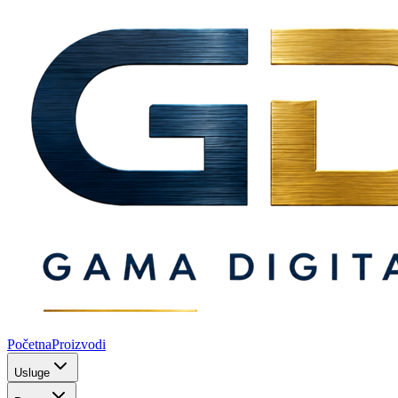
Početna
Proizvodi
Usluge