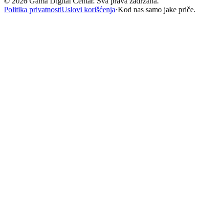
©
2026
Gama Digital Centar. Sva prava zadržana.
Politika privatnosti
Uslovi korišćenja
·
Kod nas samo jake priče.