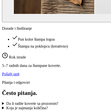
Dorade i finiširanje
Pun kolor štampa logoa
Štampa na poklopcu (kreativno)
Rok izrade
5–7 radnih dana za štampane koverte.
Pošalji upit
Pitanja i odgovori
Često
pitanja.
Da li radite koverte sa prozorom?
Koja je najmanja količina?