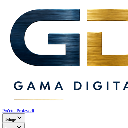
Početna
Proizvodi
Usluge