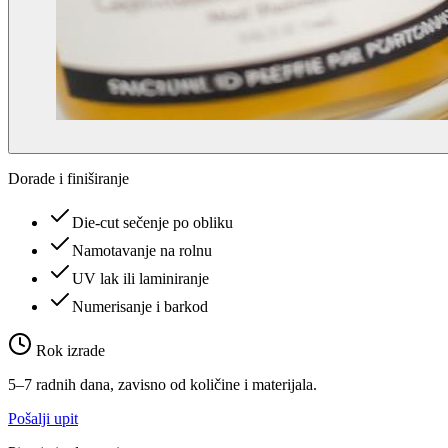
Dorade i finiširanje
Die-cut sečenje po obliku
Namotavanje na rolnu
UV lak ili laminiranje
Numerisanje i barkod
Rok izrade
5–7 radnih dana, zavisno od količine i materijala.
Pošalji upit