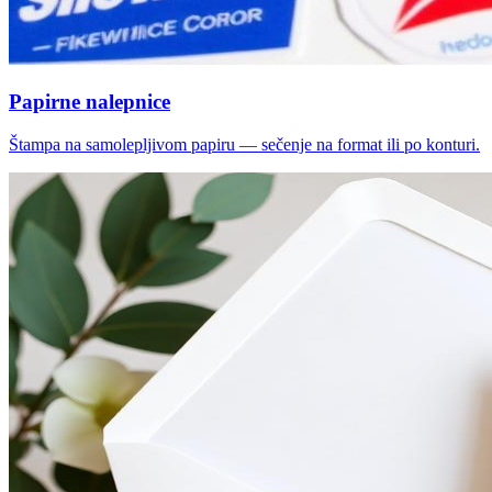
Papirne nalepnice
Štampa na samolepljivom papiru — sečenje na format ili po konturi.