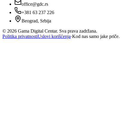
office@gdc.rs
+381 63 237 226
Beograd, Srbija
©
2026
Gama Digital Centar. Sva prava zadržana.
Politika privatnosti
Uslovi korišćenja
·
Kod nas samo jake priče.