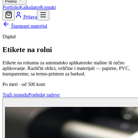
Promo
Portfolio
Kalkulator
Kontakt
Prijava
Štampani materijal
Digital
Etikete na rolni
Etikete na rolnama za automatsko aplikatorske mašine ili ručno
aplikovanje. Različiti oblici, veličine i materijali — papirne, PVC,
transparentne, sa termo-printom za barkod.
Po meri · od 500 kom
Traži ponudu
Pogledaj radove