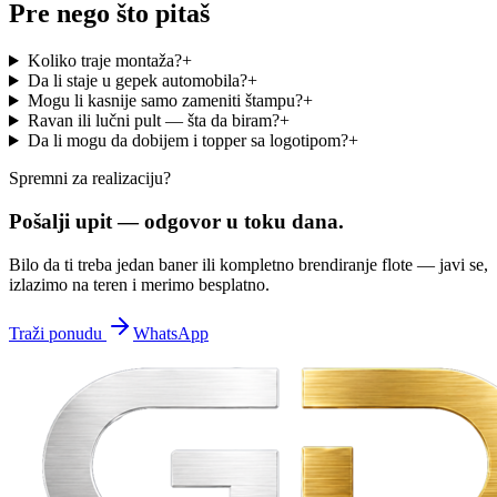
Pre nego što pitaš
Koliko traje montaža?
+
Da li staje u gepek automobila?
+
Mogu li kasnije samo zameniti štampu?
+
Ravan ili lučni pult — šta da biram?
+
Da li mogu da dobijem i topper sa logotipom?
+
Spremni za realizaciju?
Pošalji upit —
odgovor u toku dana.
Bilo da ti treba jedan baner ili kompletno brendiranje flote — javi se,
izlazimo na teren i merimo besplatno.
Traži ponudu
WhatsApp