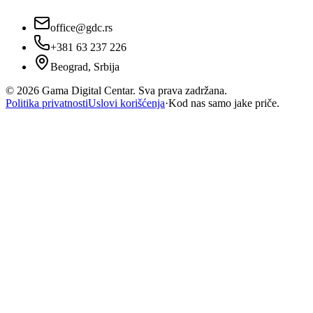
office@gdc.rs
+381 63 237 226
Beograd, Srbija
©
2026
Gama Digital Centar. Sva prava zadržana.
Politika privatnosti
Uslovi korišćenja
·
Kod nas samo jake priče.