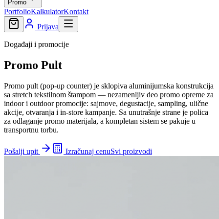
Promo
Portfolio
Kalkulator
Kontakt
Prijava
Događaji i promocije
Promo Pult
Promo pult (pop-up counter) je sklopiva aluminijumska konstrukcija
sa stretch tekstilnom štampom — nezamenljiv deo promo opreme za
indoor i outdoor promocije: sajmove, degustacije, sampling, ulične
akcije, otvaranja i in-store kampanje. Sa unutrašnje strane je polica
za odlaganje promo materijala, a kompletan sistem se pakuje u
transportnu torbu.
Pošalji upit
Izračunaj cenu
Svi proizvodi