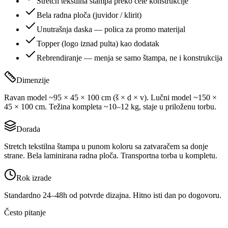
Stretch tekstilna štampa preko cele konstrukcije
Bela radna ploča (juvidor / klirit)
Unutrašnja daska — polica za promo materijal
Topper (logo iznad pulta) kao dodatak
Rebrendiranje — menja se samo štampa, ne i konstrukcija
Dimenzije
Ravan model ~95 × 45 × 100 cm (š × d × v). Lučni model ~150 ×
45 × 100 cm. Težina kompleta ~10–12 kg, staje u priloženu torbu.
Dorada
Stretch tekstilna štampa u punom koloru sa zatvaračem sa donje
strane. Bela laminirana radna ploča. Transportna torba u kompletu.
Rok izrade
Standardno 24–48h od potvrde dizajna. Hitno isti dan po dogovoru.
Često pitanje