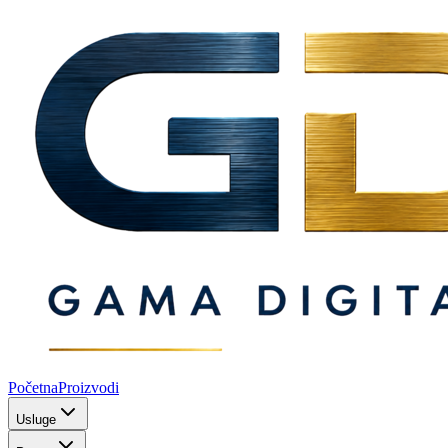
Početna
Proizvodi
Usluge