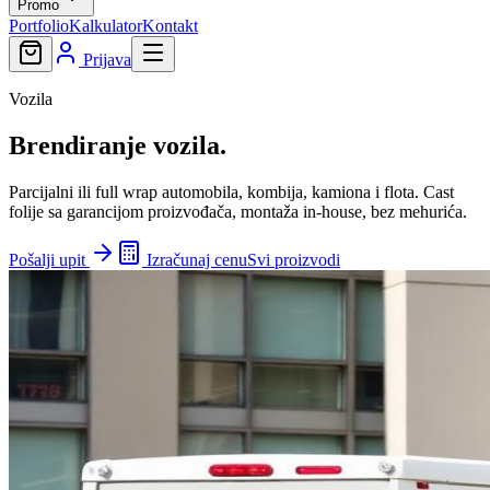
Promo
Portfolio
Kalkulator
Kontakt
Prijava
Vozila
Brendiranje
vozila.
Parcijalni ili full wrap automobila, kombija, kamiona i flota. Cast
folije sa garancijom proizvođača, montaža in-house, bez mehurića.
Pošalji upit
Izračunaj cenu
Svi proizvodi