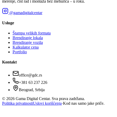
merenje, čist rad i montaža bez mehurića – u roku.
@gamadigitalcentar
Usluge
Štampa velikih formata
Brendiranje lokala
Brendiranje vozila
Kalkulator cena
Portfolio
Kontakt
office@gdc.rs
+381 63 237 226
Beograd, Srbija
©
2026
Gama Digital Centar. Sva prava zadržana.
Politika privatnosti
Uslovi korišćenja
·
Kod nas samo jake priče.