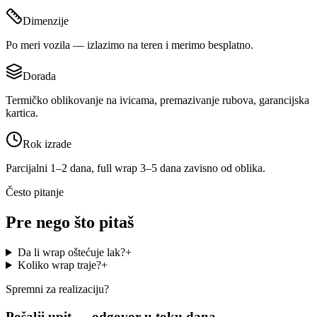
Dimenzije
Po meri vozila — izlazimo na teren i merimo besplatno.
Dorada
Termičko oblikovanje na ivicama, premazivanje rubova, garancijska
kartica.
Rok izrade
Parcijalni 1–2 dana, full wrap 3–5 dana zavisno od oblika.
Često pitanje
Pre nego što pitaš
Da li wrap oštećuje lak?
+
Koliko wrap traje?
+
Spremni za realizaciju?
Pošalji upit —
odgovor u toku dana.