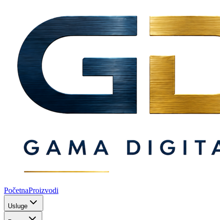
Početna
Proizvodi
Usluge